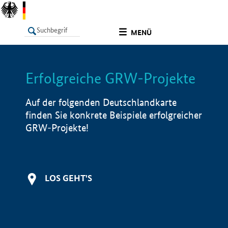
undefined
MENÜ
Erfolgreiche GRW-Projekte
LISTE
Filter
Info
Auf der folgenden Deutschlandkarte
finden Sie konkrete Beispiele erfolgreicher
GRW-Projekte!
LOS GEHT'S