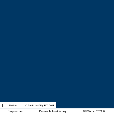
100 km
© Geobasis-DE / BKG 2015
Impressum
Datenschutzerklärung
BMWi.de, 2021 ©