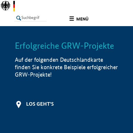
undefined
MENÜ
Erfolgreiche GRW-Projekte
LISTE
Filter
Info
Auf der folgenden Deutschlandkarte
finden Sie konkrete Beispiele erfolgreicher
GRW-Projekte!
LOS GEHT'S