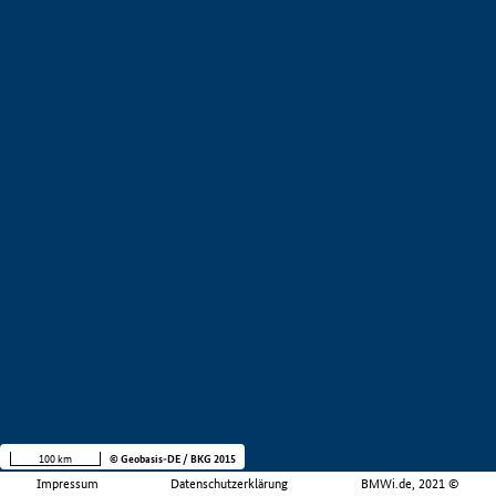
100 km
© Geobasis-DE / BKG 2015
Impressum
Datenschutzerklärung
BMWi.de, 2021 ©