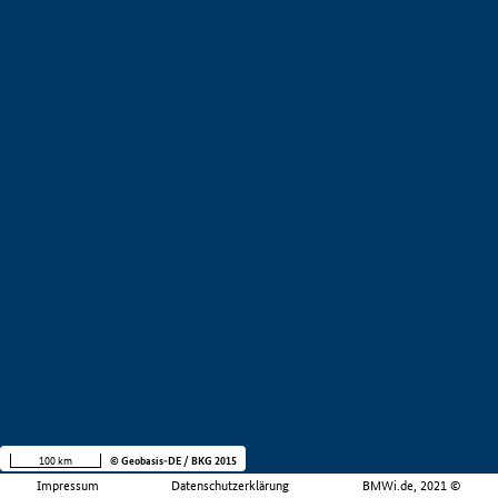
100 km
© Geobasis-DE / BKG 2015
Impressum
Datenschutzerklärung
BMWi.de, 2021 ©