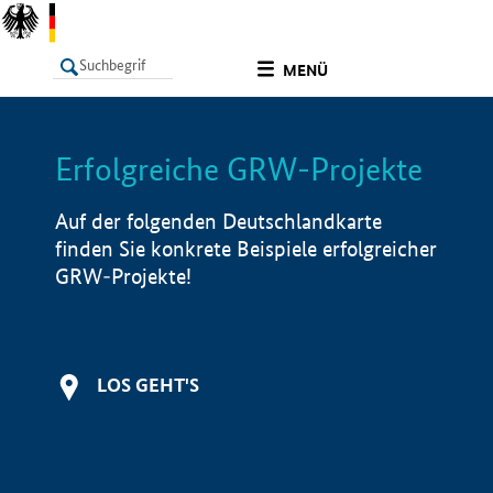
undefined
MENÜ
Erfolgreiche GRW-Projekte
LISTE
Filter
Info
Auf der folgenden Deutschlandkarte
finden Sie konkrete Beispiele erfolgreicher
GRW-Projekte!
LOS GEHT'S