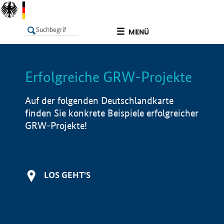
undefined
MENÜ
Erfolgreiche GRW-Projekte
LISTE
Filter
Info
Auf der folgenden Deutschlandkarte
finden Sie konkrete Beispiele erfolgreicher
GRW-Projekte!
LOS GEHT'S