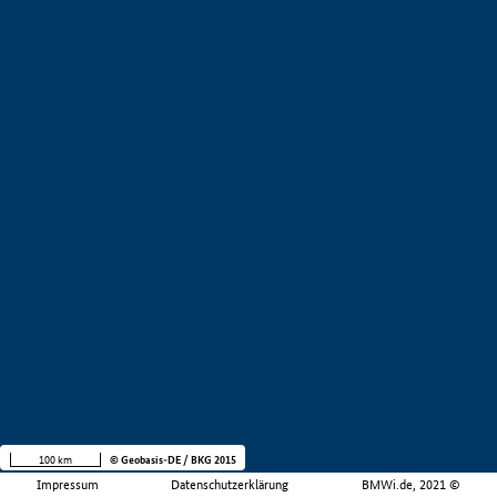
100 km
© Geobasis-DE / BKG 2015
Impressum
Datenschutzerklärung
BMWi.de, 2021 ©