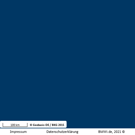
100 km
© Geobasis-DE / BKG 2015
Impressum
Datenschutzerklärung
BMWi.de, 2021 ©