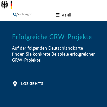
undefined
MENÜ
Erfolgreiche GRW-Projekte
LISTE
Filter
Info
Auf der folgenden Deutschlandkarte
finden Sie konkrete Beispiele erfolgreicher
GRW-Projekte!
LOS GEHT'S