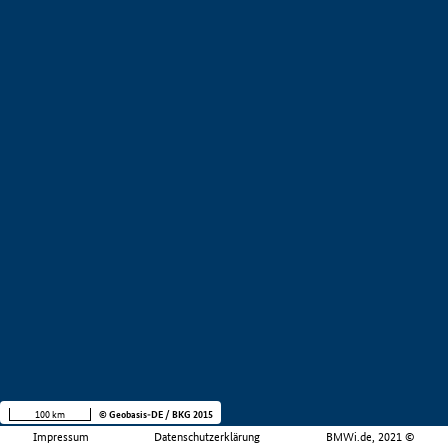
100 km
© Geobasis-DE / BKG 2015
Impressum
Datenschutzerklärung
BMWi.de, 2021 ©