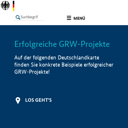
undefined
MENÜ
Erfolgreiche GRW-Projekte
LISTE
Filter
Info
Auf der folgenden Deutschlandkarte
finden Sie konkrete Beispiele erfolgreicher
GRW-Projekte!
LOS GEHT'S