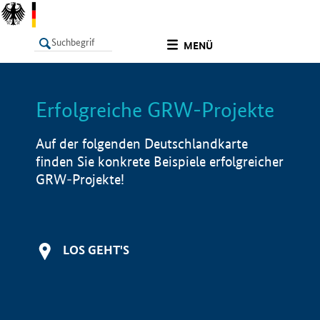
undefined
MENÜ
Erfolgreiche GRW-Projekte
LISTE
Filter
Info
Auf der folgenden Deutschlandkarte
finden Sie konkrete Beispiele erfolgreicher
GRW-Projekte!
LOS GEHT'S