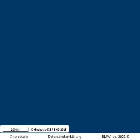
100 km
© Geobasis-DE / BKG 2015
Impressum
Datenschutzerklärung
BMWi.de, 2021 ©