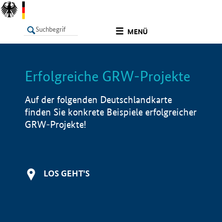
undefined
MENÜ
Erfolgreiche GRW-Projekte
LISTE
Filter
Info
Auf der folgenden Deutschlandkarte
finden Sie konkrete Beispiele erfolgreicher
GRW-Projekte!
LOS GEHT'S