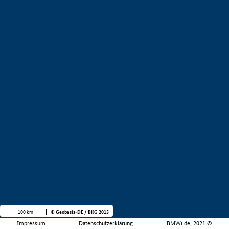
100 km
© Geobasis-DE / BKG 2015
Impressum
Datenschutzerklärung
BMWi.de, 2021 ©