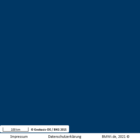
100 km
© Geobasis-DE / BKG 2015
Impressum
Datenschutzerklärung
BMWi.de, 2021 ©