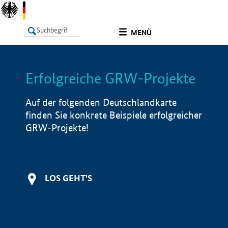
undefined
MENÜ
Erfolgreiche GRW-Projekte
LISTE
Filter
Info
Auf der folgenden Deutschlandkarte
finden Sie konkrete Beispiele erfolgreicher
GRW-Projekte!
LOS GEHT'S