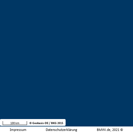
100 km
© Geobasis-DE / BKG 2015
Impressum
Datenschutzerklärung
BMWi.de, 2021 ©