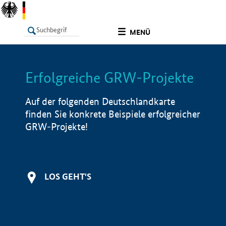
undefined
MENÜ
Erfolgreiche GRW-Projekte
LISTE
Filter
Info
Auf der folgenden Deutschlandkarte
finden Sie konkrete Beispiele erfolgreicher
GRW-Projekte!
LOS GEHT'S