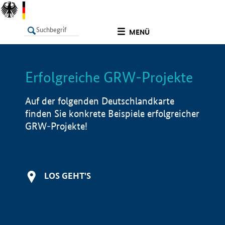
undefined
MENÜ
Erfolgreiche GRW-Projekte
LISTE
Filter
Info
Auf der folgenden Deutschlandkarte
finden Sie konkrete Beispiele erfolgreicher
GRW-Projekte!
LOS GEHT'S