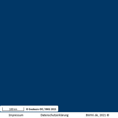
100 km
© Geobasis-DE / BKG 2015
Impressum
Datenschutzerklärung
BMWi.de, 2021 ©