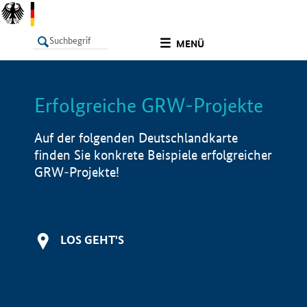
undefined
MENÜ
Erfolgreiche GRW-Projekte
LISTE
Filter
Info
Auf der folgenden Deutschlandkarte
finden Sie konkrete Beispiele erfolgreicher
GRW-Projekte!
LOS GEHT'S