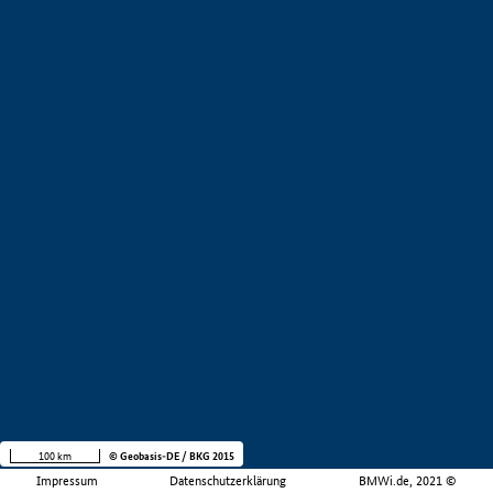
100 km
© Geobasis-DE / BKG 2015
Impressum
Datenschutzerklärung
BMWi.de, 2021 ©