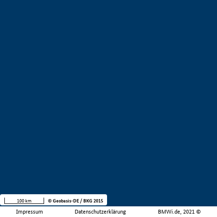
100 km
© Geobasis-DE / BKG 2015
Impressum
Datenschutzerklärung
BMWi.de, 2021 ©