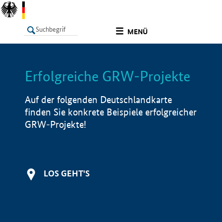
undefined
MENÜ
Erfolgreiche GRW-Projekte
LISTE
Filter
Info
Auf der folgenden Deutschlandkarte
finden Sie konkrete Beispiele erfolgreicher
GRW-Projekte!
LOS GEHT'S