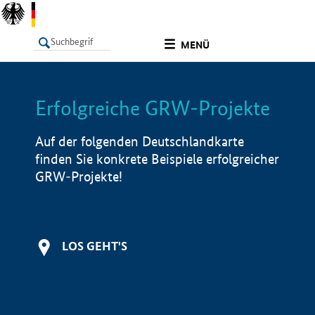
undefined
MENÜ
Erfolgreiche GRW-Projekte
LISTE
Filter
Info
Auf der folgenden Deutschlandkarte
finden Sie konkrete Beispiele erfolgreicher
GRW-Projekte!
LOS GEHT'S