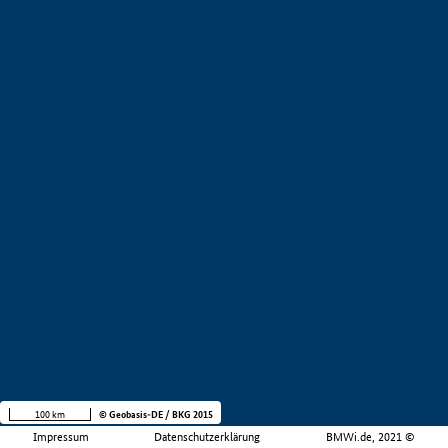
100 km
© Geobasis-DE / BKG 2015
Impressum
Datenschutzerklärung
BMWi.de, 2021 ©