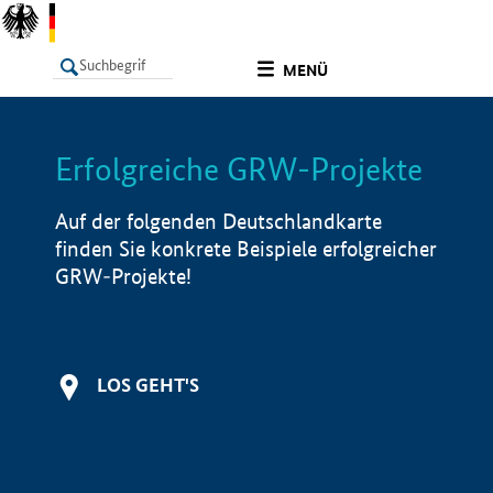
undefined
MENÜ
Erfolgreiche GRW-Projekte
LISTE
Filter
Info
Auf der folgenden Deutschlandkarte
finden Sie konkrete Beispiele erfolgreicher
GRW-Projekte!
LOS GEHT'S