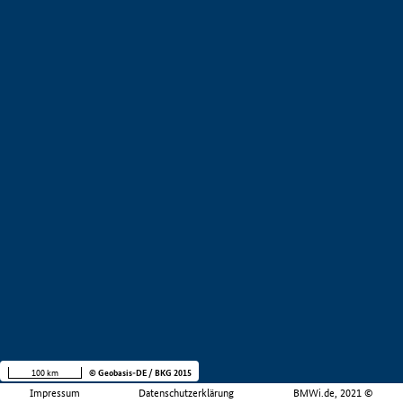
100 km
© Geobasis-DE / BKG 2015
Impressum
Datenschutzerklärung
BMWi.de, 2021 ©