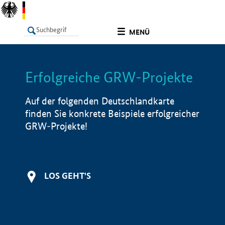
undefined
MENÜ
Erfolgreiche GRW-Projekte
LISTE
Filter
Info
Auf der folgenden Deutschlandkarte
finden Sie konkrete Beispiele erfolgreicher
GRW-Projekte!
LOS GEHT'S