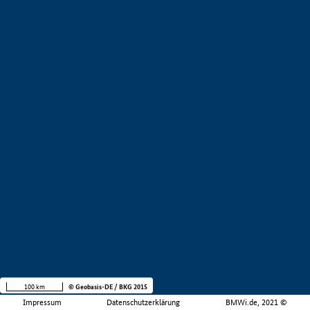
100 km
© Geobasis-DE / BKG 2015
Impressum
Datenschutzerklärung
BMWi.de, 2021 ©