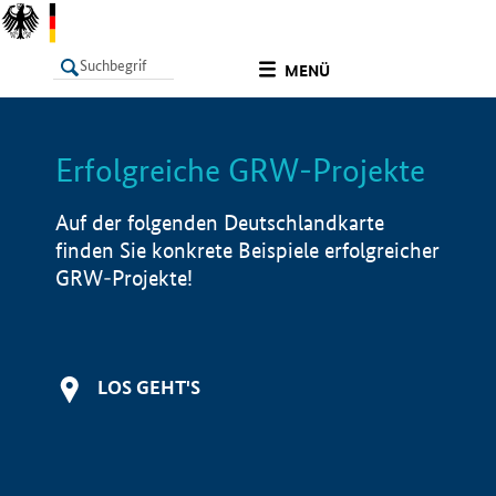
undefined
MENÜ
Erfolgreiche GRW-Projekte
LISTE
Filter
Info
Auf der folgenden Deutschlandkarte
finden Sie konkrete Beispiele erfolgreicher
GRW-Projekte!
LOS GEHT'S