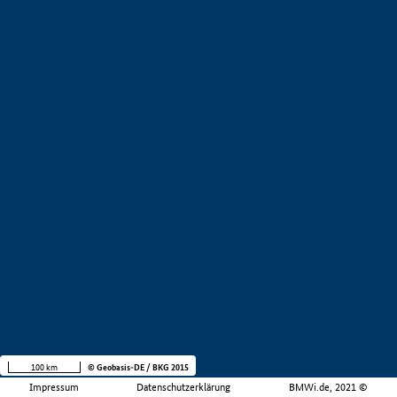
100 km
© Geobasis-DE / BKG 2015
Impressum
Datenschutzerklärung
BMWi.de, 2021 ©