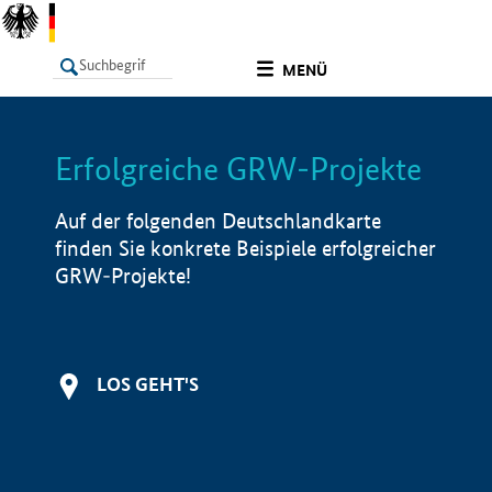
undefined
MENÜ
Erfolgreiche GRW-Projekte
LISTE
Filter
Info
Auf der folgenden Deutschlandkarte
finden Sie konkrete Beispiele erfolgreicher
GRW-Projekte!
LOS GEHT'S