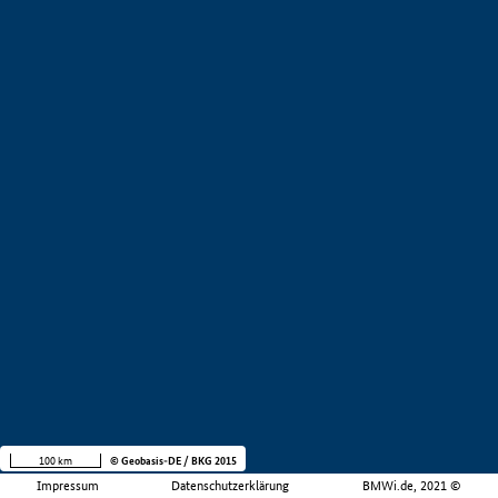
100 km
© Geobasis-DE / BKG 2015
Impressum
Datenschutzerklärung
BMWi.de, 2021 ©