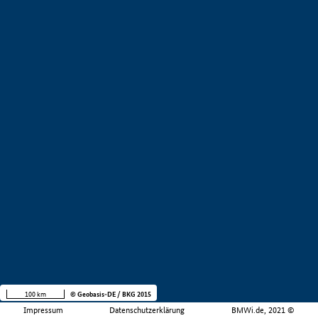
100 km
© Geobasis-DE / BKG 2015
Impressum
Datenschutzerklärung
BMWi.de, 2021 ©