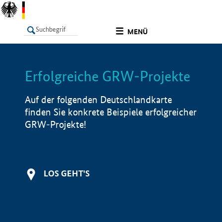
undefined
MENÜ
Erfolgreiche GRW-Projekte
LISTE
Filter
Info
Auf der folgenden Deutschlandkarte
finden Sie konkrete Beispiele erfolgreicher
GRW-Projekte!
LOS GEHT'S