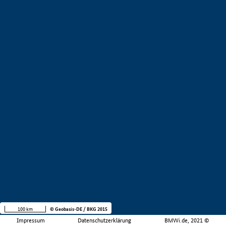
100 km
© Geobasis-DE / BKG 2015
Impressum
Datenschutzerklärung
BMWi.de, 2021 ©