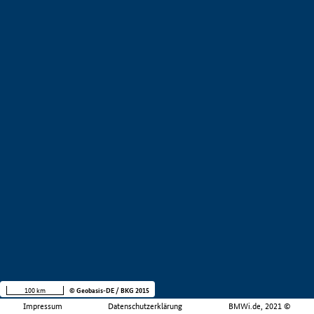
100 km
© Geobasis-DE / BKG 2015
Impressum
Datenschutzerklärung
BMWi.de, 2021 ©