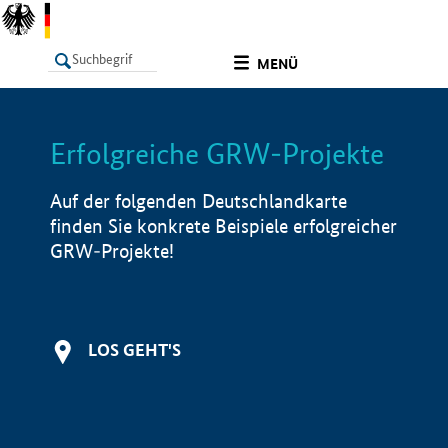
undefined
MENÜ
Erfolgreiche GRW-Projekte
LISTE
Filter
Info
Auf der folgenden Deutschlandkarte
finden Sie konkrete Beispiele erfolgreicher
GRW-Projekte!
LOS GEHT'S