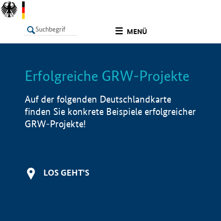
undefined
MENÜ
Erfolgreiche GRW-Projekte
LISTE
Filter
Info
Auf der folgenden Deutschlandkarte
finden Sie konkrete Beispiele erfolgreicher
GRW-Projekte!
LOS GEHT'S