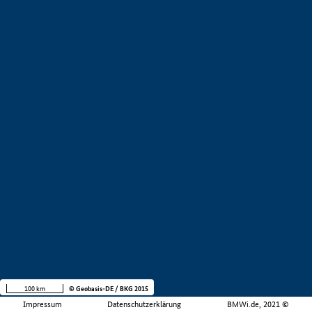
100 km
© Geobasis-DE / BKG 2015
Impressum
Datenschutzerklärung
BMWi.de, 2021 ©