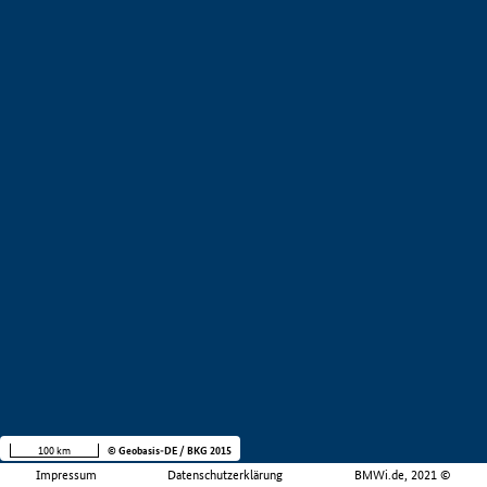
100 km
© Geobasis-DE / BKG 2015
Impressum
Datenschutzerklärung
BMWi.de, 2021 ©