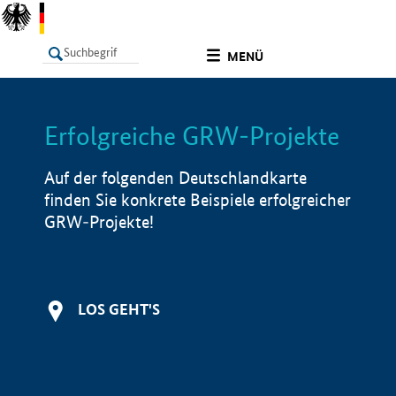
undefined
MENÜ
Erfolgreiche GRW-Projekte
LISTE
Filter
Info
Auf der folgenden Deutschlandkarte
finden Sie konkrete Beispiele erfolgreicher
GRW-Projekte!
LOS GEHT'S