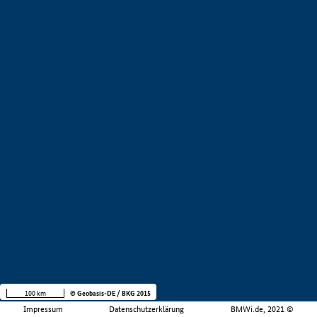
100 km
© Geobasis-DE / BKG 2015
Impressum
Datenschutzerklärung
BMWi.de, 2021 ©