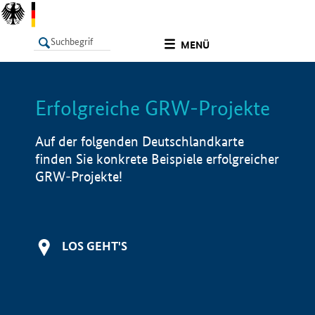
undefined
MENÜ
Erfolgreiche GRW-Projekte
LISTE
Filter
Info
Auf der folgenden Deutschlandkarte
finden Sie konkrete Beispiele erfolgreicher
GRW-Projekte!
LOS GEHT'S