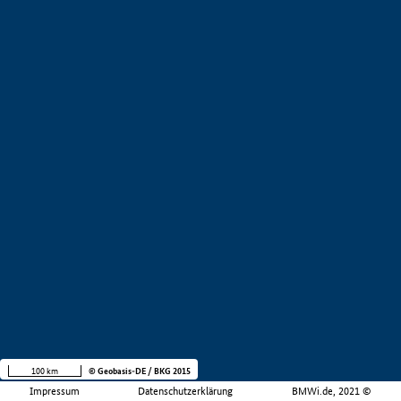
100 km
© Geobasis-DE / BKG 2015
Impressum
Datenschutzerklärung
BMWi.de, 2021 ©