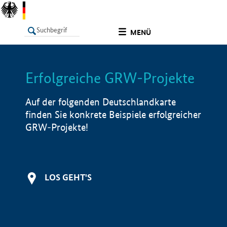
undefined
MENÜ
Erfolgreiche GRW-Projekte
LISTE
Filter
Info
Auf der folgenden Deutschlandkarte
finden Sie konkrete Beispiele erfolgreicher
GRW-Projekte!
LOS GEHT'S