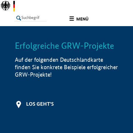
undefined
MENÜ
Erfolgreiche GRW-Projekte
LISTE
Filter
Info
Auf der folgenden Deutschlandkarte
finden Sie konkrete Beispiele erfolgreicher
GRW-Projekte!
LOS GEHT'S