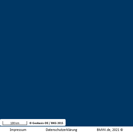
100 km
© Geobasis-DE / BKG 2015
Impressum
Datenschutzerklärung
BMWi.de, 2021 ©