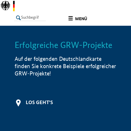
undefined
MENÜ
Erfolgreiche GRW-Projekte
LISTE
Filter
Info
Auf der folgenden Deutschlandkarte
finden Sie konkrete Beispiele erfolgreicher
GRW-Projekte!
LOS GEHT'S