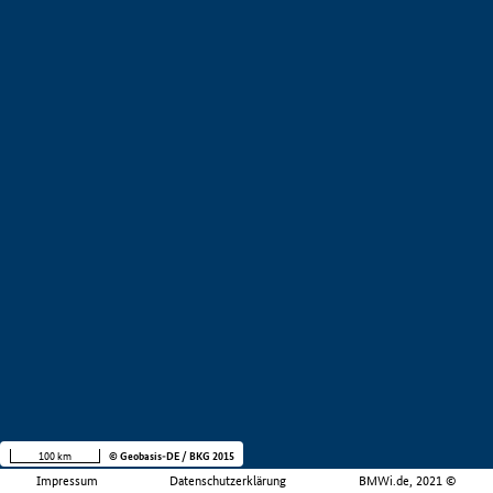
100 km
© Geobasis-DE / BKG 2015
Impressum
Datenschutzerklärung
BMWi.de, 2021 ©