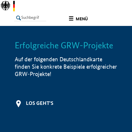
undefined
MENÜ
Erfolgreiche GRW-Projekte
LISTE
Filter
Info
Auf der folgenden Deutschlandkarte
finden Sie konkrete Beispiele erfolgreicher
GRW-Projekte!
LOS GEHT'S