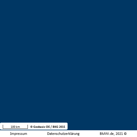
100 km
© Geobasis-DE / BKG 2015
Impressum
Datenschutzerklärung
BMWi.de, 2021 ©