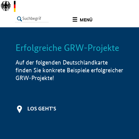
undefined
MENÜ
Erfolgreiche GRW-Projekte
LISTE
Filter
Info
Auf der folgenden Deutschlandkarte
finden Sie konkrete Beispiele erfolgreicher
GRW-Projekte!
LOS GEHT'S