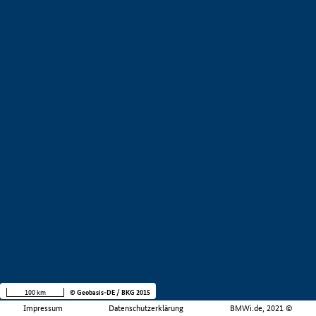
100 km
© Geobasis-DE / BKG 2015
Impressum
Datenschutzerklärung
BMWi.de, 2021 ©