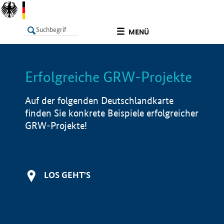
undefined
MENÜ
Erfolgreiche GRW-Projekte
LISTE
Filter
Info
Auf der folgenden Deutschlandkarte
finden Sie konkrete Beispiele erfolgreicher
GRW-Projekte!
LOS GEHT'S