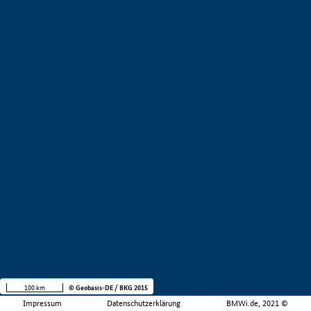
100 km
© Geobasis-DE / BKG 2015
Impressum
Datenschutzerklärung
BMWi.de, 2021 ©