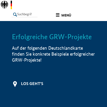
undefined
MENÜ
Erfolgreiche GRW-Projekte
LISTE
Filter
Info
Auf der folgenden Deutschlandkarte
finden Sie konkrete Beispiele erfolgreicher
GRW-Projekte!
LOS GEHT'S