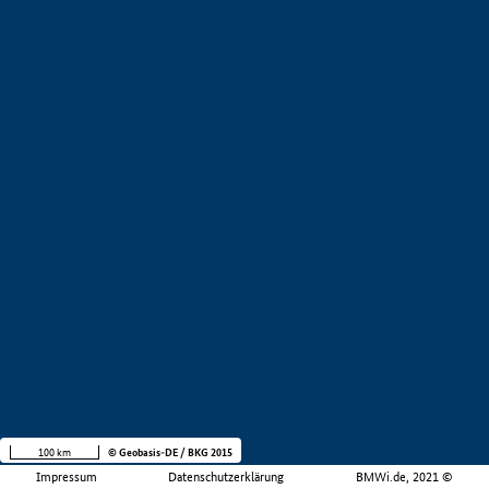
100 km
© Geobasis-DE / BKG 2015
Impressum
Datenschutzerklärung
BMWi.de, 2021 ©