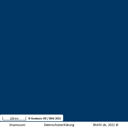
100 km
© Geobasis-DE / BKG 2015
Impressum
Datenschutzerklärung
BMWi.de, 2021 ©