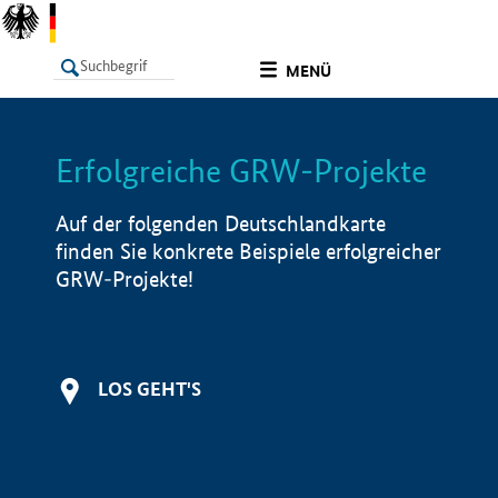
undefined
MENÜ
Erfolgreiche GRW-Projekte
LISTE
Filter
Info
Auf der folgenden Deutschlandkarte
finden Sie konkrete Beispiele erfolgreicher
GRW-Projekte!
LOS GEHT'S