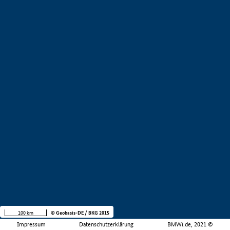
100 km
© Geobasis-DE / BKG 2015
Impressum
Datenschutzerklärung
BMWi.de, 2021 ©