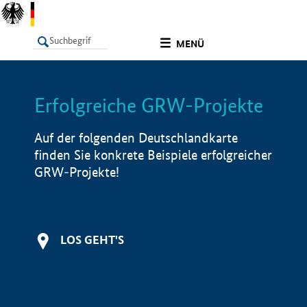
undefined
MENÜ
Erfolgreiche GRW-Projekte
LISTE
Filter
Info
Auf der folgenden Deutschlandkarte
finden Sie konkrete Beispiele erfolgreicher
GRW-Projekte!
LOS GEHT'S