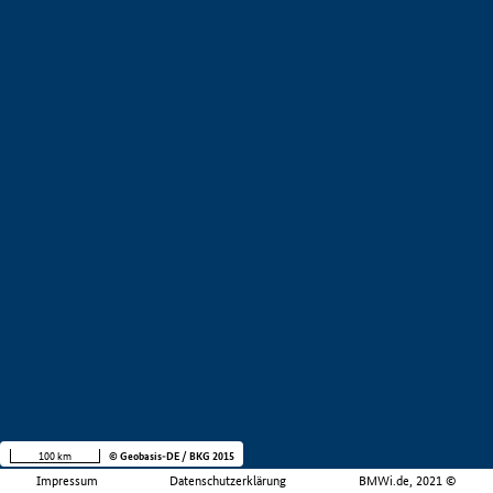
100 km
© Geobasis-DE / BKG 2015
Impressum
Datenschutzerklärung
BMWi.de, 2021 ©