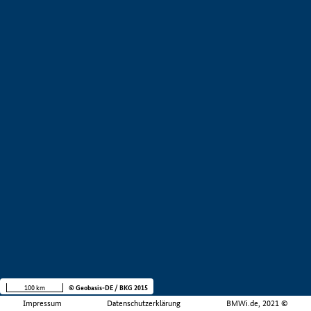
100 km
© Geobasis-DE / BKG 2015
Impressum
Datenschutzerklärung
BMWi.de, 2021 ©