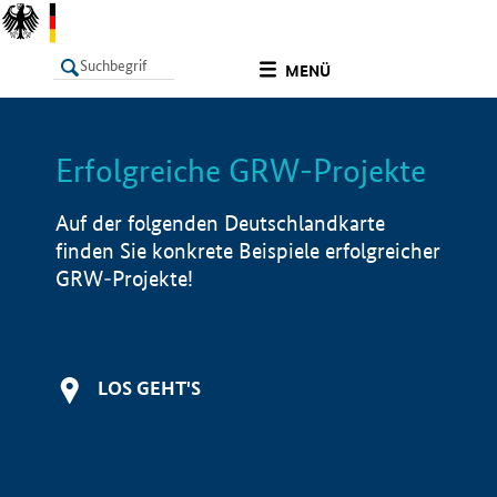
undefined
MENÜ
Erfolgreiche GRW-Projekte
LISTE
Filter
Info
Auf der folgenden Deutschlandkarte
finden Sie konkrete Beispiele erfolgreicher
GRW-Projekte!
LOS GEHT'S