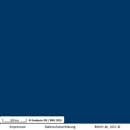
100 km
© Geobasis-DE / BKG 2015
Impressum
Datenschutzerklärung
BMWi.de, 2021 ©