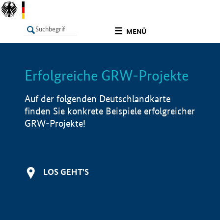
undefined
MENÜ
Erfolgreiche GRW-Projekte
LISTE
Filter
Info
Auf der folgenden Deutschlandkarte
finden Sie konkrete Beispiele erfolgreicher
GRW-Projekte!
LOS GEHT'S