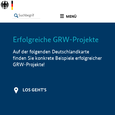
undefined
MENÜ
Erfolgreiche GRW-Projekte
LISTE
Filter
Info
Auf der folgenden Deutschlandkarte
finden Sie konkrete Beispiele erfolgreicher
GRW-Projekte!
LOS GEHT'S