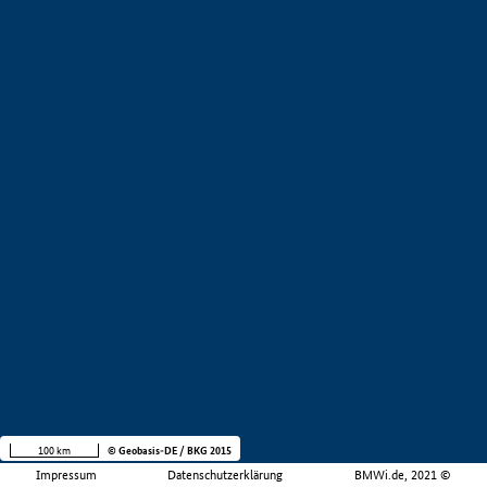
100 km
© Geobasis-DE / BKG 2015
Impressum
Datenschutzerklärung
BMWi.de, 2021 ©