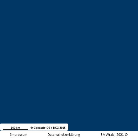
100 km
© Geobasis-DE / BKG 2015
Impressum
Datenschutzerklärung
BMWi.de, 2021 ©