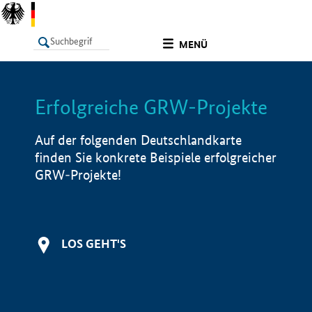
undefined
MENÜ
Erfolgreiche GRW-Projekte
LISTE
Filter
Info
Auf der folgenden Deutschlandkarte
finden Sie konkrete Beispiele erfolgreicher
GRW-Projekte!
LOS GEHT'S