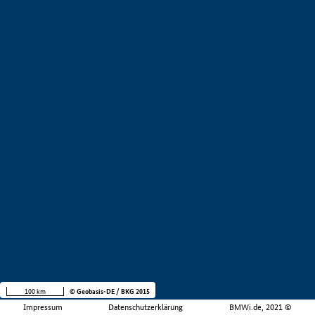
100 km
© Geobasis-DE / BKG 2015
Impressum
Datenschutzerklärung
BMWi.de, 2021 ©