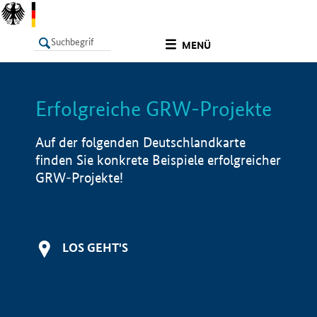
undefined
MENÜ
Erfolgreiche GRW-Projekte
LISTE
Filter
Info
Auf der folgenden Deutschlandkarte
finden Sie konkrete Beispiele erfolgreicher
GRW-Projekte!
LOS GEHT'S