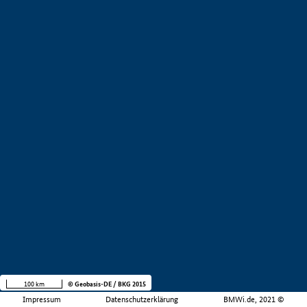
100 km
© Geobasis-DE / BKG 2015
Impressum
Datenschutzerklärung
BMWi.de, 2021 ©