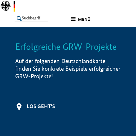
undefined
MENÜ
Erfolgreiche GRW-Projekte
LISTE
Filter
Info
Auf der folgenden Deutschlandkarte
finden Sie konkrete Beispiele erfolgreicher
GRW-Projekte!
LOS GEHT'S