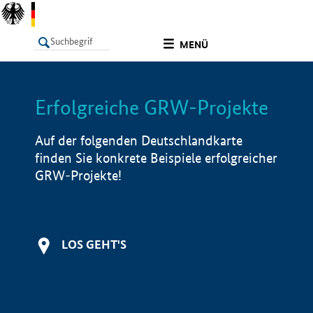
undefined
MENÜ
Erfolgreiche GRW-Projekte
LISTE
Filter
Info
Auf der folgenden Deutschlandkarte
finden Sie konkrete Beispiele erfolgreicher
GRW-Projekte!
LOS GEHT'S