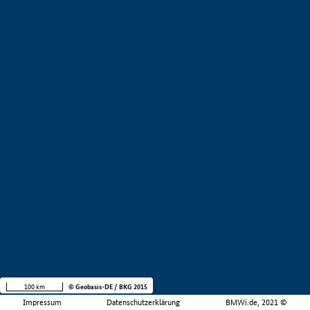
100 km
© Geobasis-DE / BKG 2015
Impressum
Datenschutzerklärung
BMWi.de, 2021 ©