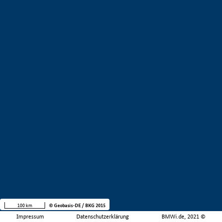
100 km
© Geobasis-DE / BKG 2015
Impressum
Datenschutzerklärung
BMWi.de, 2021 ©