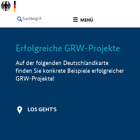
undefined
MENÜ
Erfolgreiche GRW-Projekte
LISTE
Filter
Info
Auf der folgenden Deutschlandkarte
finden Sie konkrete Beispiele erfolgreicher
GRW-Projekte!
LOS GEHT'S