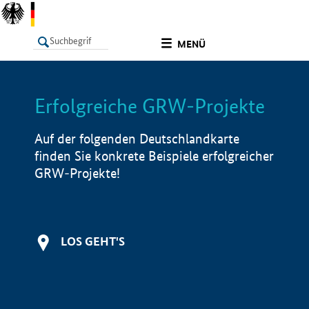
undefined
MENÜ
Erfolgreiche GRW-Projekte
LISTE
Filter
Info
Auf der folgenden Deutschlandkarte
finden Sie konkrete Beispiele erfolgreicher
GRW-Projekte!
LOS GEHT'S