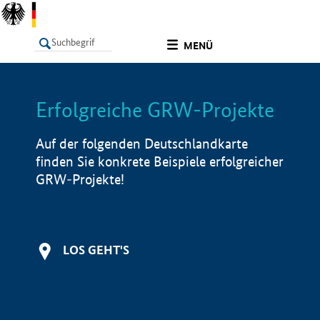
undefined
MENÜ
Erfolgreiche GRW-Projekte
LISTE
Filter
Info
Auf der folgenden Deutschlandkarte
finden Sie konkrete Beispiele erfolgreicher
GRW-Projekte!
LOS GEHT'S