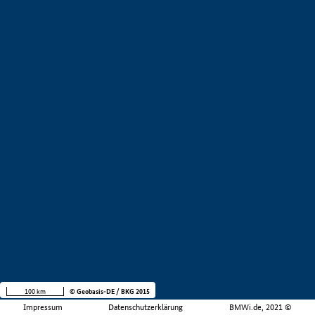
100 km
© Geobasis-DE / BKG 2015
Impressum
Datenschutzerklärung
BMWi.de, 2021 ©