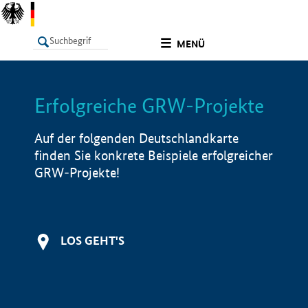
undefined
MENÜ
Erfolgreiche GRW-Projekte
LISTE
Filter
Info
Auf der folgenden Deutschlandkarte
finden Sie konkrete Beispiele erfolgreicher
GRW-Projekte!
LOS GEHT'S