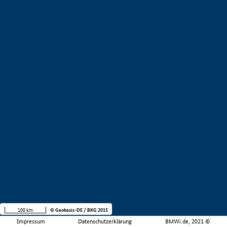
100 km
© Geobasis-DE / BKG 2015
Impressum
Datenschutzerklärung
BMWi.de, 2021 ©