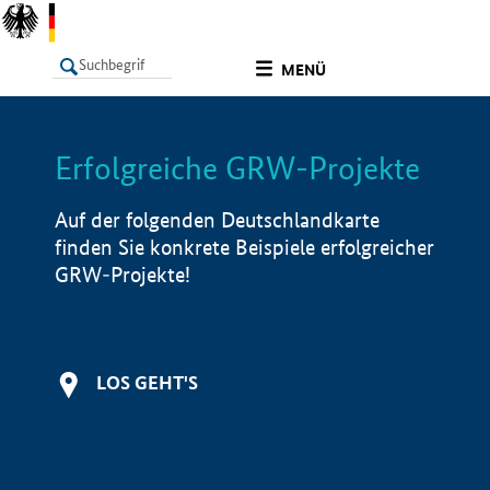
undefined
MENÜ
Erfolgreiche GRW-Projekte
LISTE
Filter
Info
Auf der folgenden Deutschlandkarte
finden Sie konkrete Beispiele erfolgreicher
GRW-Projekte!
LOS GEHT'S