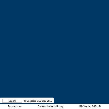
100 km
© Geobasis-DE / BKG 2015
Impressum
Datenschutzerklärung
BMWi.de, 2021 ©