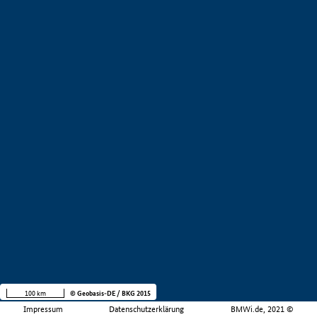
100 km
© Geobasis-DE / BKG 2015
Impressum
Datenschutzerklärung
BMWi.de, 2021 ©