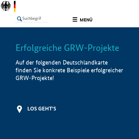
undefined
MENÜ
Erfolgreiche GRW-Projekte
LISTE
Filter
Info
Auf der folgenden Deutschlandkarte
finden Sie konkrete Beispiele erfolgreicher
GRW-Projekte!
LOS GEHT'S