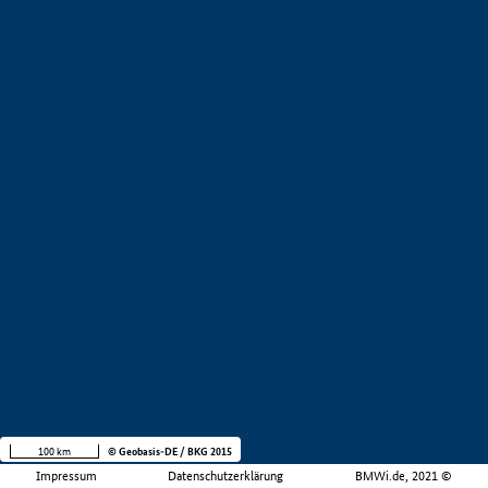
100 km
© Geobasis-DE / BKG 2015
Impressum
Datenschutzerklärung
BMWi.de, 2021 ©