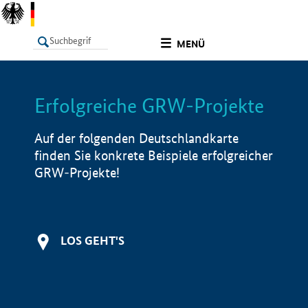
undefined
MENÜ
Erfolgreiche GRW-Projekte
LISTE
Filter
Info
Auf der folgenden Deutschlandkarte
finden Sie konkrete Beispiele erfolgreicher
GRW-Projekte!
LOS GEHT'S