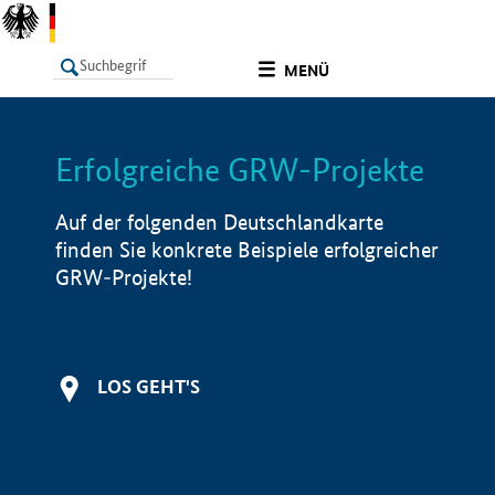
undefined
MENÜ
Erfolgreiche GRW-Projekte
LISTE
Filter
Info
Auf der folgenden Deutschlandkarte
finden Sie konkrete Beispiele erfolgreicher
GRW-Projekte!
LOS GEHT'S