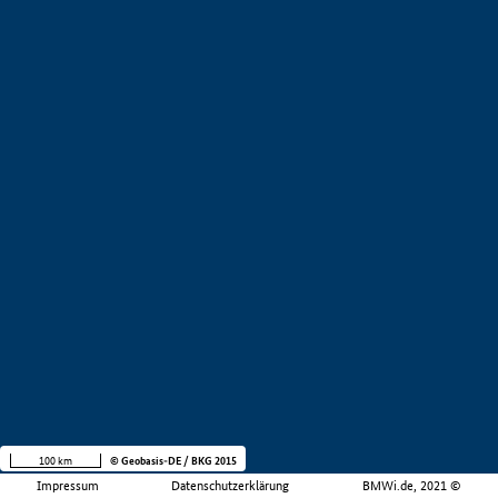
100 km
© Geobasis-DE / BKG 2015
Impressum
Datenschutzerklärung
BMWi.de, 2021 ©