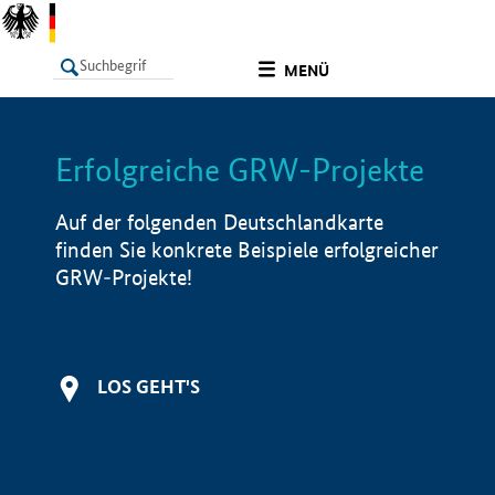
undefined
MENÜ
Erfolgreiche GRW-Projekte
LISTE
Filter
Info
Auf der folgenden Deutschlandkarte
finden Sie konkrete Beispiele erfolgreicher
GRW-Projekte!
LOS GEHT'S