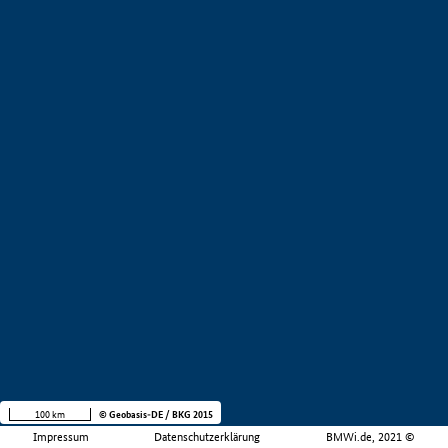
100 km
© Geobasis-DE / BKG 2015
Impressum
Datenschutzerklärung
BMWi.de, 2021 ©